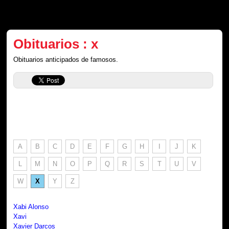
Obituarios : x
Obituarios anticipados de famosos.
A
B
C
D
E
F
G
H
I
J
K
L
M
N
O
P
Q
R
S
T
U
V
W
X
Y
Z
Xabi Alonso
Xavi
Xavier Darcos