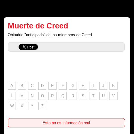
Muerte de Creed
Obituário "anticipado" de los miembros de Creed.
A
B
C
D
E
F
G
H
I
J
K
L
M
N
O
P
Q
R
S
T
U
V
W
X
Y
Z
Esto no es información real