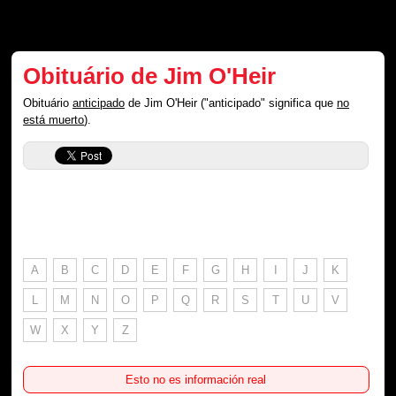
Obituário de Jim O'Heir
Obituário
anticipado
de Jim O'Heir ("anticipado" significa que
no
está muerto
).
A
B
C
D
E
F
G
H
I
J
K
L
M
N
O
P
Q
R
S
T
U
V
W
X
Y
Z
Esto no es información real