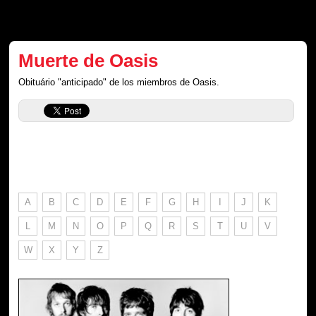
Muerte de Oasis
Obituário "anticipado" de los miembros de Oasis.
A
B
C
D
E
F
G
H
I
J
K
L
M
N
O
P
Q
R
S
T
U
V
W
X
Y
Z