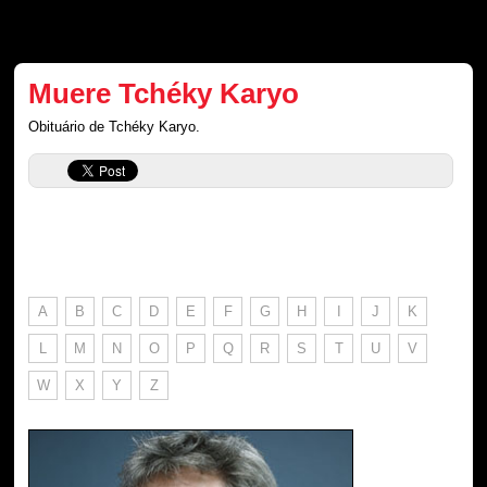
Muere Tchéky Karyo
Obituário de Tchéky Karyo.
A
B
C
D
E
F
G
H
I
J
K
L
M
N
O
P
Q
R
S
T
U
V
W
X
Y
Z