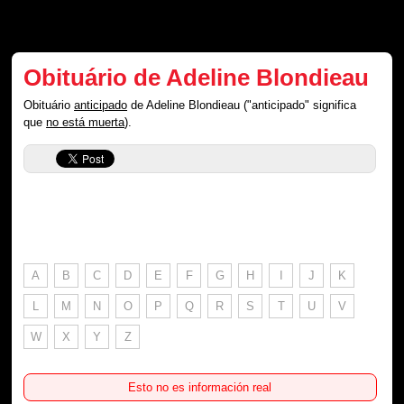
Obituário de Adeline Blondieau
Obituário
anticipado
de Adeline Blondieau ("anticipado" significa
que
no está muerta
).
A
B
C
D
E
F
G
H
I
J
K
L
M
N
O
P
Q
R
S
T
U
V
W
X
Y
Z
Esto no es información real