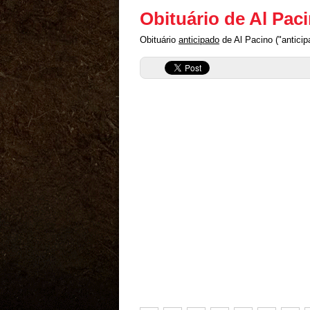
Obituário de Al Pac
Obituário
anticipado
de Al Pacino ("anticip