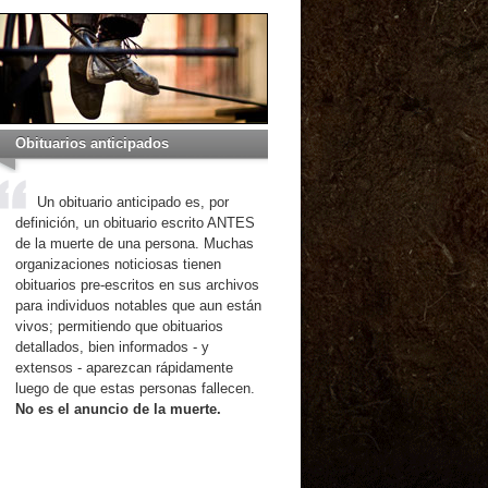
Obituarios anticipados
Un obituario anticipado es, por
definición, un obituario escrito ANTES
de la muerte de una persona. Muchas
organizaciones noticiosas tienen
obituarios pre-escritos en sus archivos
para individuos notables que aun están
vivos; permitiendo que obituarios
detallados, bien informados - y
extensos - aparezcan rápidamente
luego de que estas personas fallecen.
No es el anuncio de la muerte.