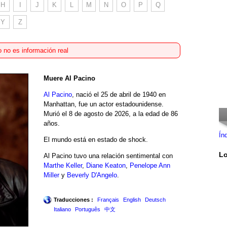
H
I
J
K
L
M
N
O
P
Q
Y
Z
 no es información real
Muere Al Pacino
Al Pacino
, nació el 25 de abril de 1940 en
Manhattan, fue un actor estadounidense.
Murió el 8 de agosto de 2026, a la edad de 86
años.
Ín
El mundo está en estado de shock.
Lo
Al Pacino tuvo una relación sentimental con
Marthe Keller
,
Diane Keaton
,
Penelope Ann
Miller
y
Beverly D'Angelo
.
Traducciones :
Français
English
Deutsch
Italiano
Português
中文