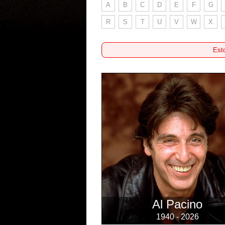
A
B
C
D
E
F
G
R
S
T
U
V
W
X
Esto
Al Pacino
1940 - 2026