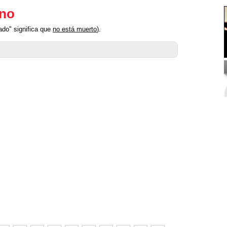
ino
ado" significa que
no está muerto
).