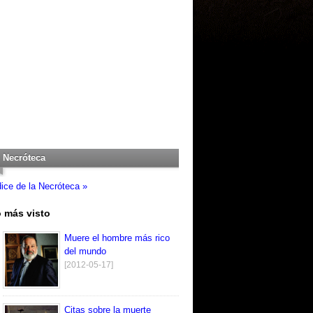
Necróteca
dice de la Necróteca »
 más visto
Muere el hombre más rico
del mundo
[2012-05-17]
Citas sobre la muerte