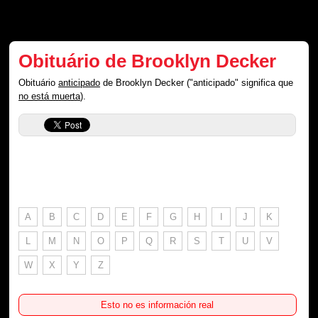
Obituário de Brooklyn Decker
Obituário
anticipado
de Brooklyn Decker ("anticipado" significa que
no está muerta
).
A
B
C
D
E
F
G
H
I
J
K
L
M
N
O
P
Q
R
S
T
U
V
W
X
Y
Z
Esto no es información real