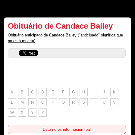
Obituário de Candace Bailey
Obituário
anticipado
de Candace Bailey ("anticipado" significa que
no está muerta
).
A
B
C
D
E
F
G
H
I
J
K
L
M
N
O
P
Q
R
S
T
U
V
W
X
Y
Z
Esto no es información real