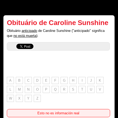
Obituário de Caroline Sunshine
Obituário
anticipado
de Caroline Sunshine ("anticipado" significa
que
no está muerta
).
A
B
C
D
E
F
G
H
I
J
K
L
M
N
O
P
Q
R
S
T
U
V
W
X
Y
Z
Esto no es información real