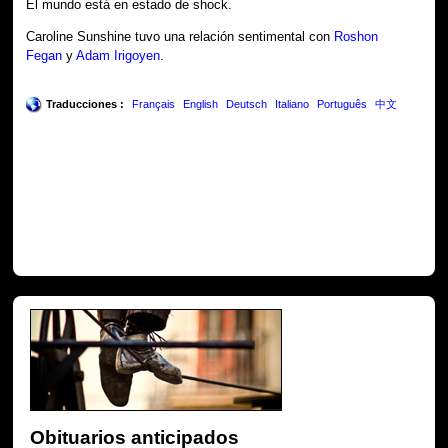
El mundo está en estado de shock.
Caroline Sunshine tuvo una relación sentimental con
Roshon
Fegan
y
Adam Irigoyen
.
Traducciones :
Français
English
Deutsch
Italiano
Português
中文
Obituarios anticipados