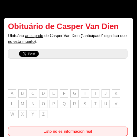
Obituário de Casper Van Dien
Obituário
anticipado
de Casper Van Dien ("anticipado" significa que
no está muerto
).
A
B
C
D
E
F
G
H
I
J
K
L
M
N
O
P
Q
R
S
T
U
V
W
X
Y
Z
Esto no es información real