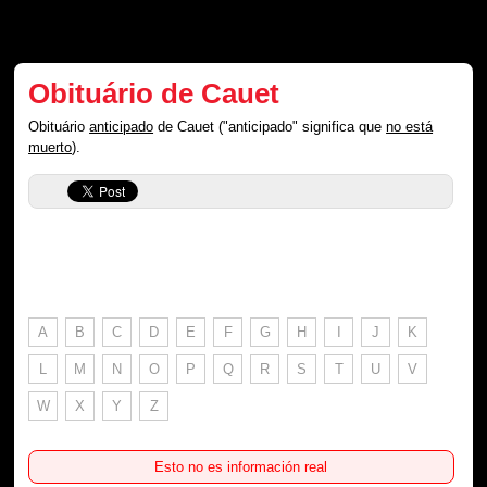
Obituário de Cauet
Obituário
anticipado
de Cauet ("anticipado" significa que
no está
muerto
).
A
B
C
D
E
F
G
H
I
J
K
L
M
N
O
P
Q
R
S
T
U
V
W
X
Y
Z
Esto no es información real