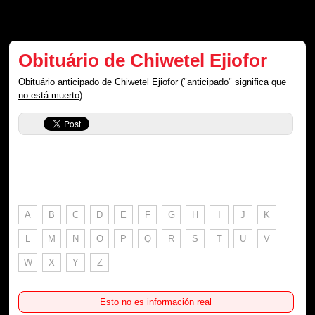
Obituário de Chiwetel Ejiofor
Obituário
anticipado
de Chiwetel Ejiofor ("anticipado" significa que
no está muerto
).
A
B
C
D
E
F
G
H
I
J
K
L
M
N
O
P
Q
R
S
T
U
V
W
X
Y
Z
Esto no es información real