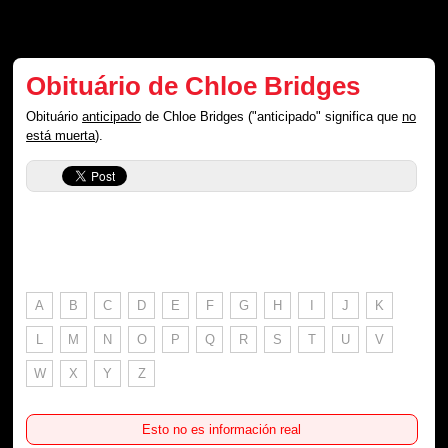
Obituário de Chloe Bridges
Obituário
anticipado
de Chloe Bridges ("anticipado" significa que
no
está muerta
).
A
B
C
D
E
F
G
H
I
J
K
L
M
N
O
P
Q
R
S
T
U
V
W
X
Y
Z
Esto no es información real