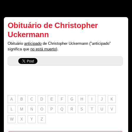
Obituário de Christopher
Uckermann
Obituário
anticipado
de Christopher Uckermann ("anticipado"
significa que
no está muerto
).
A
B
C
D
E
F
G
H
I
J
K
L
M
N
O
P
Q
R
S
T
U
V
W
X
Y
Z