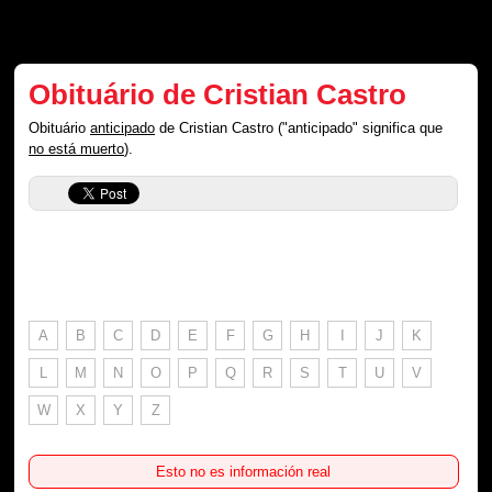
Obituário de Cristian Castro
Obituário
anticipado
de Cristian Castro ("anticipado" significa que
no está muerto
).
A
B
C
D
E
F
G
H
I
J
K
L
M
N
O
P
Q
R
S
T
U
V
W
X
Y
Z
Esto no es información real