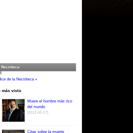
Necróteca
dice de la Necróteca »
 más visto
Muere el hombre más rico
del mundo
[2012-05-17]
Citas sobre la muerte