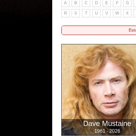
A
B
C
D
E
F
G
R
S
T
U
V
W
X
Esto
Dave Mustaine
1961 - 2026