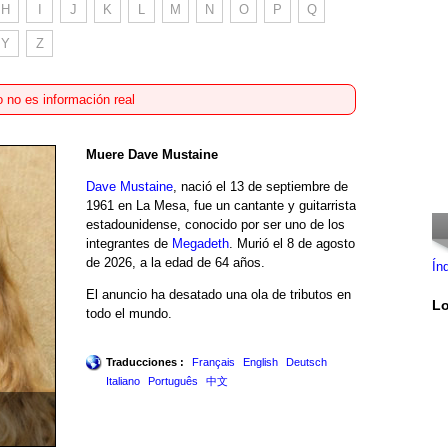
H
I
J
K
L
M
N
O
P
Q
Y
Z
 no es información real
Muere Dave Mustaine
Dave Mustaine
, nació el 13 de septiembre de
1961 en La Mesa, fue un cantante y guitarrista
estadounidense, conocido por ser uno de los
integrantes de
Megadeth
. Murió el 8 de agosto
de 2026, a la edad de 64 años.
Ín
El anuncio ha desatado una ola de tributos en
Lo
todo el mundo.
Traducciones :
Français
English
Deutsch
Italiano
Português
中文