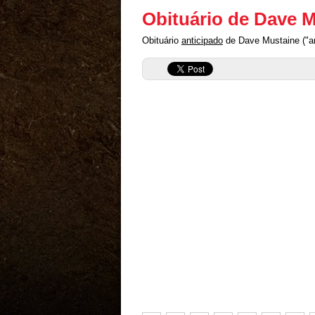
Obituário de Dave 
Obituário
anticipado
de Dave Mustaine ("an