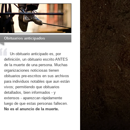
Obituarios anticipados
Un obituario anticipado es, por
definición, un obituario escrito ANTES
de la muerte de una persona. Muchas
organizaciones noticiosas tienen
obituarios pre-escritos en sus archivos
para individuos notables que aun están
vivos; permitiendo que obituarios
detallados, bien informados - y
extensos - aparezcan rápidamente
luego de que estas personas fallecen.
No es el anuncio de la muerte.