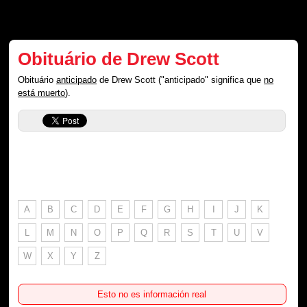
Obituário de Drew Scott
Obituário
anticipado
de Drew Scott ("anticipado" significa que
no
está muerto
).
A
B
C
D
E
F
G
H
I
J
K
L
M
N
O
P
Q
R
S
T
U
V
W
X
Y
Z
Esto no es información real