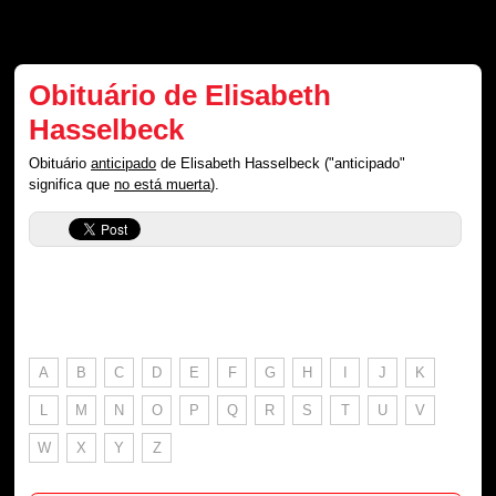
Obituário de Elisabeth
Hasselbeck
Obituário
anticipado
de Elisabeth Hasselbeck ("anticipado"
significa que
no está muerta
).
A
B
C
D
E
F
G
H
I
J
K
L
M
N
O
P
Q
R
S
T
U
V
W
X
Y
Z