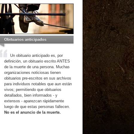
Obituarios anticipados
Un obituario anticipado es, por
definición, un obituario escrito ANTES
de la muerte de una persona. Muchas
organizaciones noticiosas tienen
obituarios pre-escritos en sus archivos
para individuos notables que aun están
vivos; permitiendo que obituarios
detallados, bien informados - y
extensos - aparezcan rápidamente
luego de que estas personas fallecen.
No es el anuncio de la muerte.