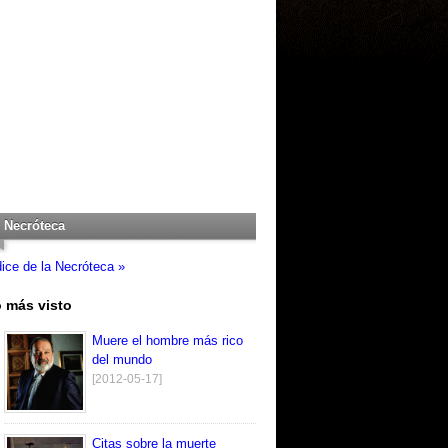
Necróteca
dice de la Necróteca »
 más visto
Muere el hombre más rico
del mundo
[2012-05-17]
Citas sobre la muerte