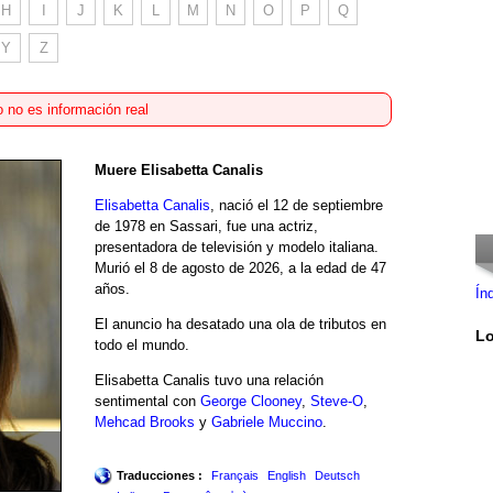
H
I
J
K
L
M
N
O
P
Q
Y
Z
 no es información real
Muere Elisabetta Canalis
Elisabetta Canalis
, nació el 12 de septiembre
de 1978 en Sassari, fue una actriz,
presentadora de televisión y modelo italiana.
Murió el 8 de agosto de 2026, a la edad de 47
años.
Ín
El anuncio ha desatado una ola de tributos en
Lo
todo el mundo.
Elisabetta Canalis tuvo una relación
sentimental con
George Clooney
,
Steve-O
,
Mehcad Brooks
y
Gabriele Muccino
.
Traducciones :
Français
English
Deutsch