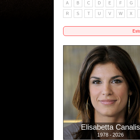
A
B
C
D
E
F
G
R
S
T
U
V
W
X
Esto
Elisabetta Canalis
1978 - 2026