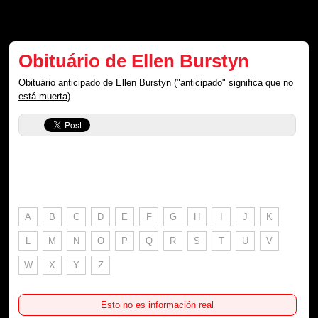
Obituário de Ellen Burstyn
Obituário
anticipado
de Ellen Burstyn ("anticipado" significa que
no
está muerta
).
A
B
C
D
E
F
G
H
I
J
K
L
M
N
O
P
Q
R
S
T
U
V
W
X
Y
Z
Esto no es información real