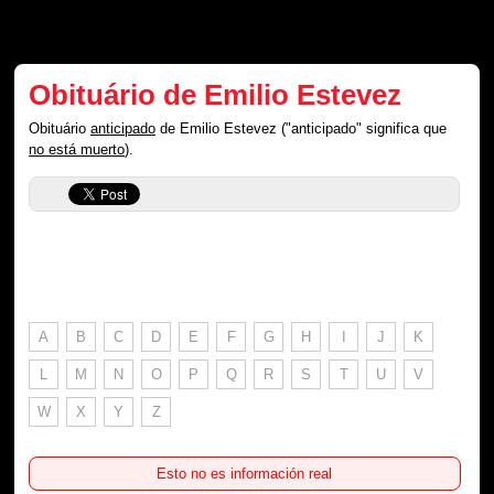
Obituário de Emilio Estevez
Obituário
anticipado
de Emilio Estevez ("anticipado" significa que
no está muerto
).
A
B
C
D
E
F
G
H
I
J
K
L
M
N
O
P
Q
R
S
T
U
V
W
X
Y
Z
Esto no es información real