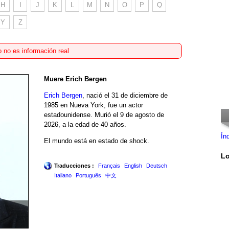
H
I
J
K
L
M
N
O
P
Q
Y
Z
 no es información real
Muere Erich Bergen
Erich Bergen
, nació el 31 de diciembre de
1985 en Nueva York, fue un actor
estadounidense. Murió el 9 de agosto de
2026, a la edad de 40 años.
Ín
El mundo está en estado de shock.
Lo
Traducciones :
Français
English
Deutsch
Italiano
Português
中文