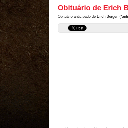
Obituário de Erich 
Obituário
anticipado
de Erich Bergen ("anti