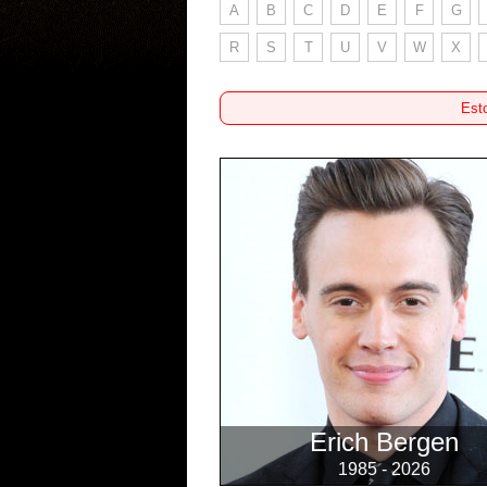
A
B
C
D
E
F
G
R
S
T
U
V
W
X
Esto
Erich Bergen
1985 - 2026