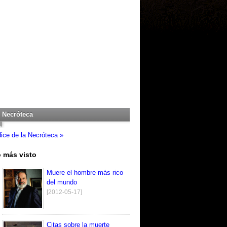
Necróteca
dice de la Necróteca »
 más visto
Muere el hombre más rico
del mundo
[2012-05-17]
Citas sobre la muerte