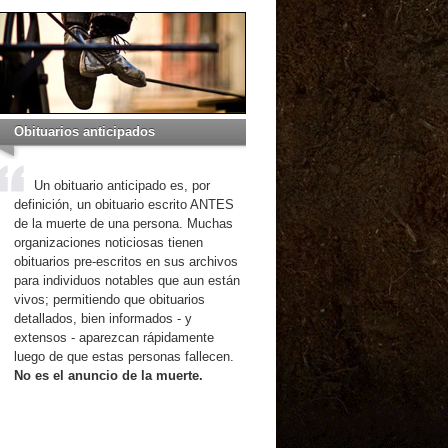
Obituarios anticipados
Un obituario anticipado es, por
definición, un obituario escrito ANTES
de la muerte de una persona. Muchas
organizaciones noticiosas tienen
obituarios pre-escritos en sus archivos
para individuos notables que aun están
vivos; permitiendo que obituarios
detallados, bien informados - y
extensos - aparezcan rápidamente
luego de que estas personas fallecen.
No es el anuncio de la muerte.