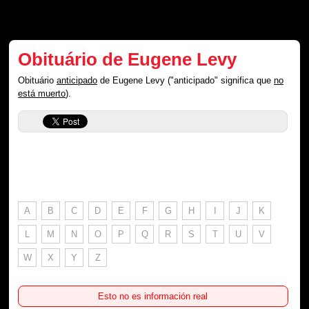
Obituário de Eugene Levy
Obituário
anticipado
de Eugene Levy ("anticipado" significa que
no
está muerto
).
A
B
C
D
E
F
G
H
I
J
K
L
M
N
O
P
Q
R
S
T
U
V
W
X
Y
Z
Esto no es información real