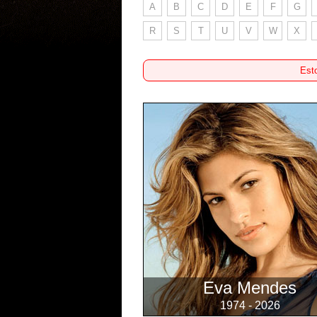
A
B
C
D
E
F
G
R
S
T
U
V
W
X
Esto
Eva Mendes
1974 - 2026