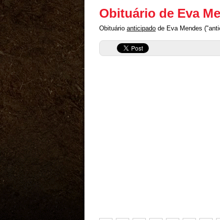
Obituário de Eva M
Obituário
anticipado
de Eva Mendes ("antic