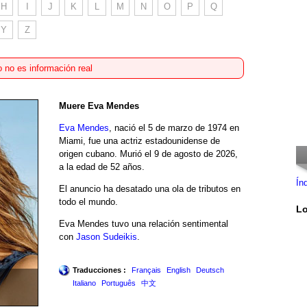
H
I
J
K
L
M
N
O
P
Q
Y
Z
 no es información real
Muere Eva Mendes
Eva Mendes
, nació el 5 de marzo de 1974 en
Miami, fue una actriz estadounidense de
origen cubano. Murió el 9 de agosto de 2026,
a la edad de 52 años.
Ín
El anuncio ha desatado una ola de tributos en
todo el mundo.
Lo
Eva Mendes tuvo una relación sentimental
con
Jason Sudeikis
.
Traducciones :
Français
English
Deutsch
Italiano
Português
中文