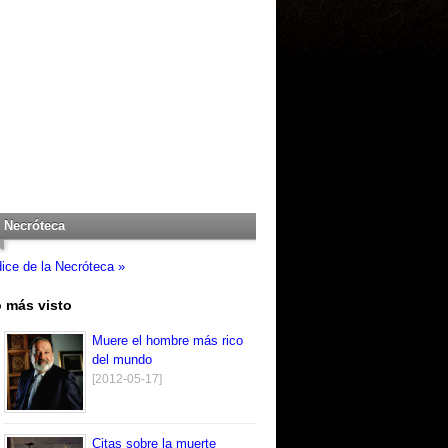
Necróteca
dice de la Necróteca »
 más visto
Muere el hombre más rico
del mundo
[2012-05-17]
Citas sobre la muerte