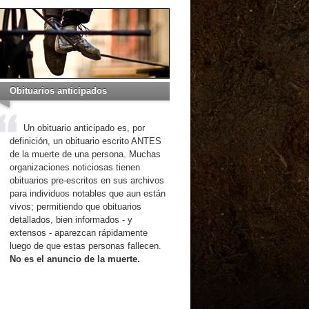
Obituarios anticipados
Un obituario anticipado es, por
definición, un obituario escrito ANTES
de la muerte de una persona. Muchas
organizaciones noticiosas tienen
obituarios pre-escritos en sus archivos
para individuos notables que aun están
vivos; permitiendo que obituarios
detallados, bien informados - y
extensos - aparezcan rápidamente
luego de que estas personas fallecen.
No es el anuncio de la muerte.