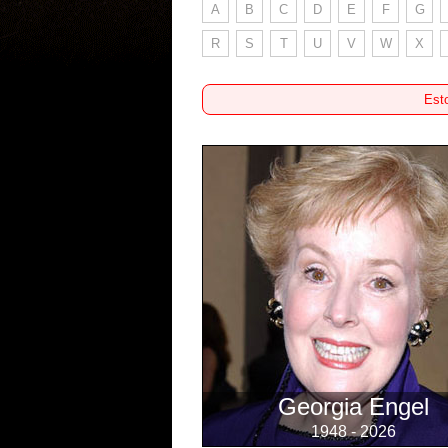
A
B
C
D
E
F
G
R
S
T
U
V
W
X
Esto
Georgia Engel
1948 - 2026