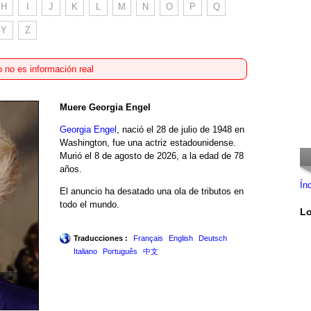
H
I
J
K
L
M
N
O
P
Q
Y
Z
 no es información real
Muere Georgia Engel
Georgia Engel
, nació el 28 de julio de 1948 en
Washington, fue una actriz estadounidense.
Murió el 8 de agosto de 2026, a la edad de 78
años.
Ín
El anuncio ha desatado una ola de tributos en
todo el mundo.
Lo
Traducciones :
Français
English
Deutsch
Italiano
Português
中文