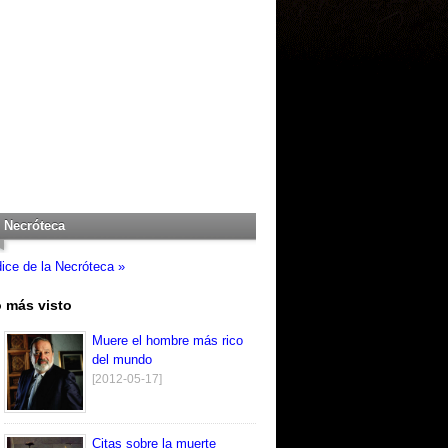
Necróteca
dice de la Necróteca »
 más visto
Muere el hombre más rico
del mundo
[2012-05-17]
Citas sobre la muerte