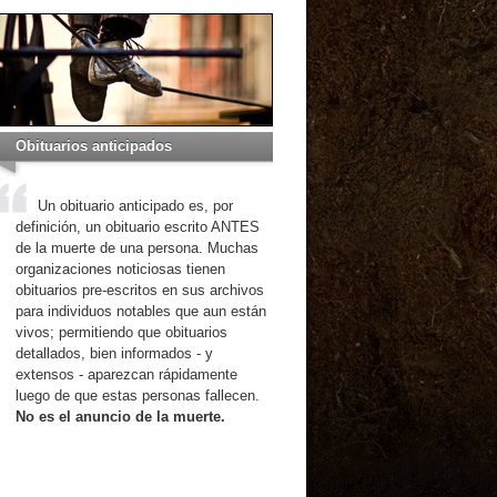
Obituarios anticipados
Un obituario anticipado es, por
definición, un obituario escrito ANTES
de la muerte de una persona. Muchas
organizaciones noticiosas tienen
obituarios pre-escritos en sus archivos
para individuos notables que aun están
vivos; permitiendo que obituarios
detallados, bien informados - y
extensos - aparezcan rápidamente
luego de que estas personas fallecen.
No es el anuncio de la muerte.