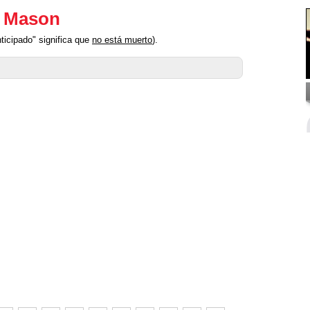
y Mason
icipado" significa que
no está muerto
).