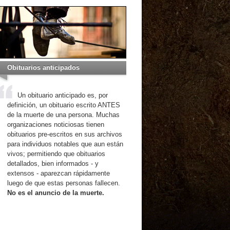
Obituarios anticipados
Un obituario anticipado es, por
definición, un obituario escrito ANTES
de la muerte de una persona. Muchas
organizaciones noticiosas tienen
obituarios pre-escritos en sus archivos
para individuos notables que aun están
vivos; permitiendo que obituarios
detallados, bien informados - y
extensos - aparezcan rápidamente
luego de que estas personas fallecen.
No es el anuncio de la muerte.