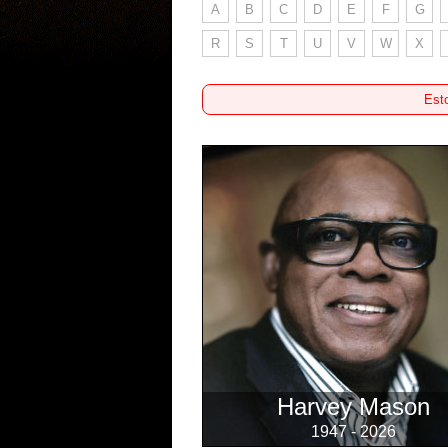
A
B
C
D
E
F
G
R
S
T
U
V
W
X
Esto
Harvey Mason
1947 - 2026