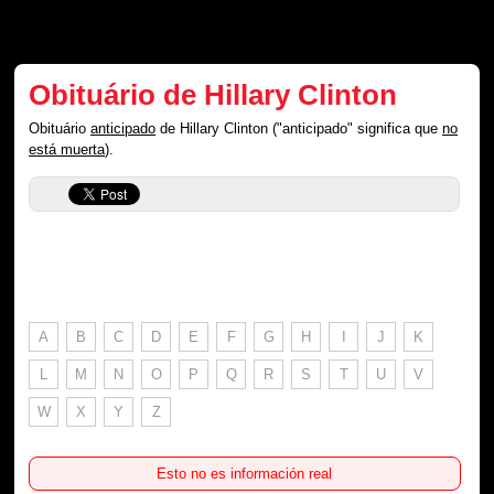
Obituário de Hillary Clinton
Obituário
anticipado
de Hillary Clinton ("anticipado" significa que
no
está muerta
).
A
B
C
D
E
F
G
H
I
J
K
L
M
N
O
P
Q
R
S
T
U
V
W
X
Y
Z
Esto no es información real