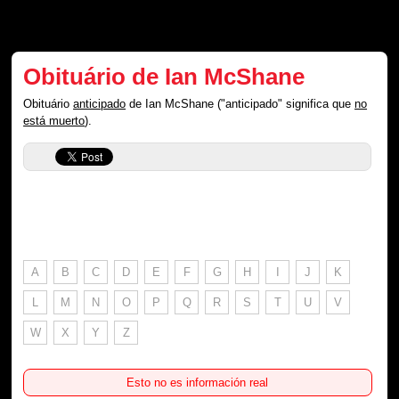
Obituário de Ian McShane
Obituário
anticipado
de Ian McShane ("anticipado" significa que
no
está muerto
).
A
B
C
D
E
F
G
H
I
J
K
L
M
N
O
P
Q
R
S
T
U
V
W
X
Y
Z
Esto no es información real