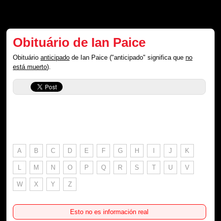
Obituário de Ian Paice
Obituário
anticipado
de Ian Paice ("anticipado" significa que
no
está muerto
).
A
B
C
D
E
F
G
H
I
J
K
L
M
N
O
P
Q
R
S
T
U
V
W
X
Y
Z
Esto no es información real