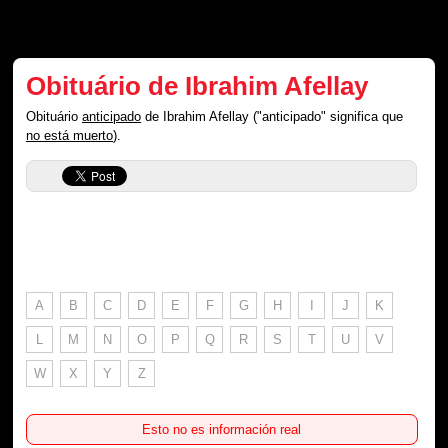
Obituário de Ibrahim Afellay
Obituário
anticipado
de Ibrahim Afellay ("anticipado" significa que
no está muerto
).
A
B
C
D
E
F
G
H
I
J
K
L
M
N
O
P
Q
R
S
T
U
V
W
X
Y
Z
Esto no es información real