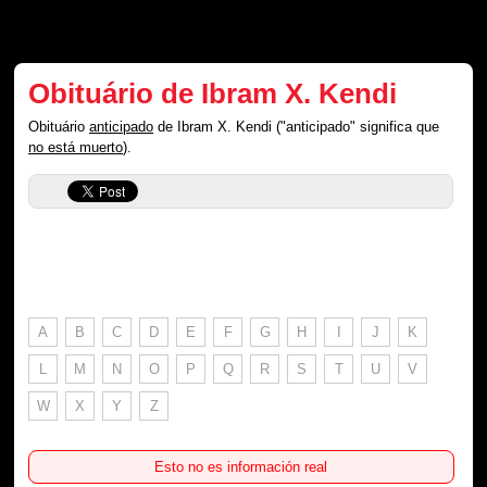
Obituário de Ibram X. Kendi
Obituário
anticipado
de Ibram X. Kendi ("anticipado" significa que
no está muerto
).
A
B
C
D
E
F
G
H
I
J
K
L
M
N
O
P
Q
R
S
T
U
V
W
X
Y
Z
Esto no es información real