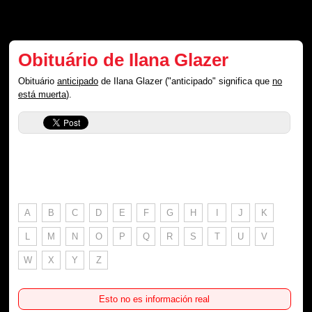
Obituário de Ilana Glazer
Obituário
anticipado
de Ilana Glazer ("anticipado" significa que
no
está muerta
).
A
B
C
D
E
F
G
H
I
J
K
L
M
N
O
P
Q
R
S
T
U
V
W
X
Y
Z
Esto no es información real