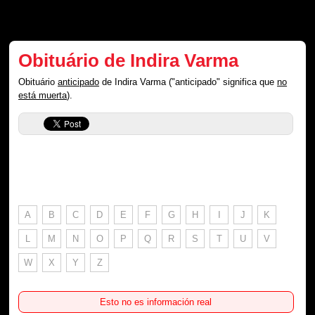
Obituário de Indira Varma
Obituário
anticipado
de Indira Varma ("anticipado" significa que
no
está muerta
).
A
B
C
D
E
F
G
H
I
J
K
L
M
N
O
P
Q
R
S
T
U
V
W
X
Y
Z
Esto no es información real