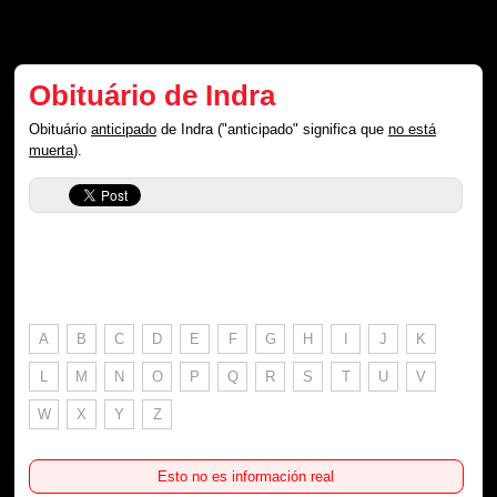
Obituário de Indra
Obituário
anticipado
de Indra ("anticipado" significa que
no está
muerta
).
A
B
C
D
E
F
G
H
I
J
K
L
M
N
O
P
Q
R
S
T
U
V
W
X
Y
Z
Esto no es información real