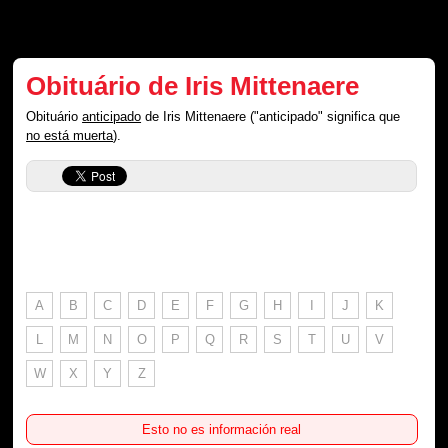
Obituário de Iris Mittenaere
Obituário
anticipado
de Iris Mittenaere ("anticipado" significa que
no está muerta
).
A
B
C
D
E
F
G
H
I
J
K
L
M
N
O
P
Q
R
S
T
U
V
W
X
Y
Z
Esto no es información real