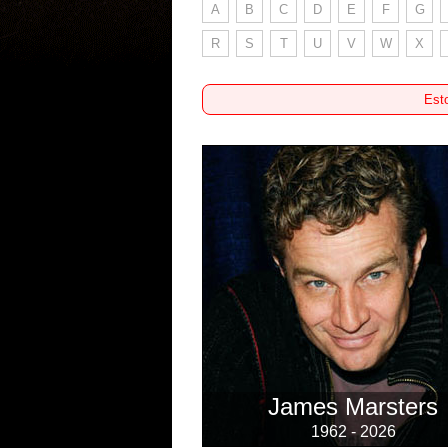
A
B
C
D
E
F
G
R
S
T
U
V
W
X
Esto
James Marsters
1962 - 2026