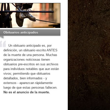
Obituarios anticipados
Un obituario anticipado es, por
definición, un obituario escrito ANTES
de la muerte de una persona. Muchas
organizaciones noticiosas tienen
obituarios pre-escritos en sus archivos
para individuos notables que aun están
vivos; permitiendo que obituarios
detallados, bien informados - y
extensos - aparezcan rápidamente
luego de que estas personas fallecen.
No es el anuncio de la muerte.