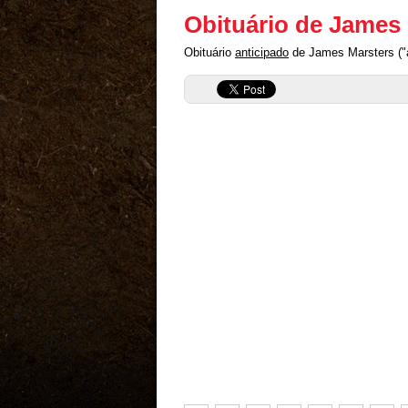
Obituário de James
Obituário
anticipado
de James Marsters ("a