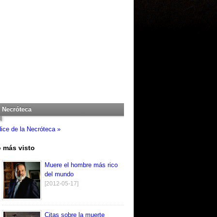
Necróteca
dice de la Necróteca »
 más visto
Muere el hombre más rico
del mundo
[2012-05-17]
Citas sobre la muerte