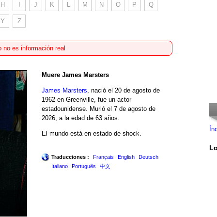
H
I
J
K
L
M
N
O
P
Q
Y
Z
 no es información real
Muere James Marsters
James Marsters
, nació el 20 de agosto de
1962 en Greenville, fue un actor
estadounidense. Murió el 7 de agosto de
2026, a la edad de 63 años.
Ín
El mundo está en estado de shock.
Lo
Traducciones :
Français
English
Deutsch
Italiano
Português
中文