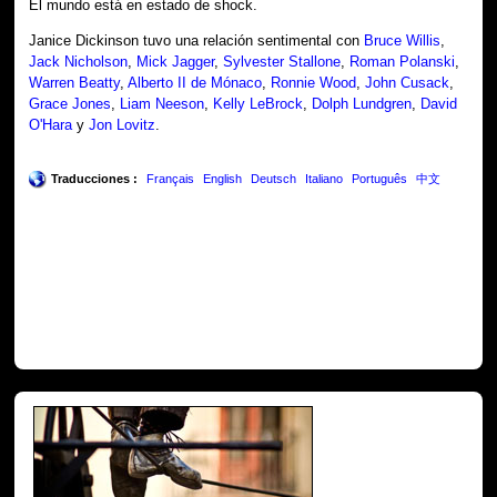
El mundo está en estado de shock.
Janice Dickinson tuvo una relación sentimental con
Bruce Willis
,
Jack Nicholson
,
Mick Jagger
,
Sylvester Stallone
,
Roman Polanski
,
Warren Beatty
,
Alberto II de Mónaco
,
Ronnie Wood
,
John Cusack
,
Grace Jones
,
Liam Neeson
,
Kelly LeBrock
,
Dolph Lundgren
,
David
O'Hara
y
Jon Lovitz
.
Traducciones :
Français
English
Deutsch
Italiano
Português
中文