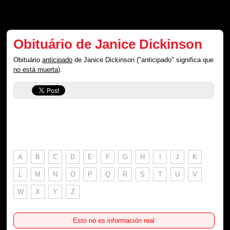
Obituário de Janice Dickinson
Obituário
anticipado
de Janice Dickinson ("anticipado" significa que
no está muerta
).
A
B
C
D
E
F
G
H
I
J
K
L
M
N
O
P
Q
R
S
T
U
V
W
X
Y
Z
Esto no es información real