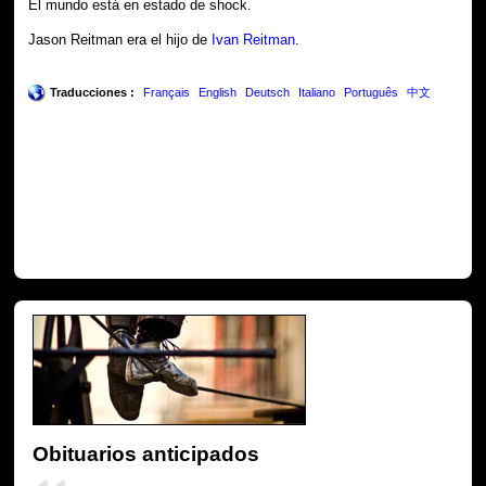
El mundo está en estado de shock.
Jason Reitman era el hijo de
Ivan Reitman
.
Traducciones :
Français
English
Deutsch
Italiano
Português
中文
Obituarios anticipados