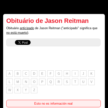
Obituário de Jason Reitman
Obituário
anticipado
de Jason Reitman ("anticipado" significa que
no está muerto
).
A
B
C
D
E
F
G
H
I
J
K
L
M
N
O
P
Q
R
S
T
U
V
W
X
Y
Z
Esto no es información real