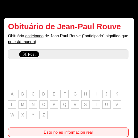
Obituário de Jean-Paul Rouve
Obituário
anticipado
de Jean-Paul Rouve ("anticipado" significa que
no está muerto
).
A
B
C
D
E
F
G
H
I
J
K
L
M
N
O
P
Q
R
S
T
U
V
W
X
Y
Z
Esto no es información real