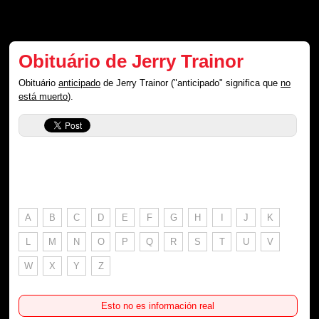
Obituário de Jerry Trainor
Obituário
anticipado
de Jerry Trainor ("anticipado" significa que
no
está muerto
).
A
B
C
D
E
F
G
H
I
J
K
L
M
N
O
P
Q
R
S
T
U
V
W
X
Y
Z
Esto no es información real