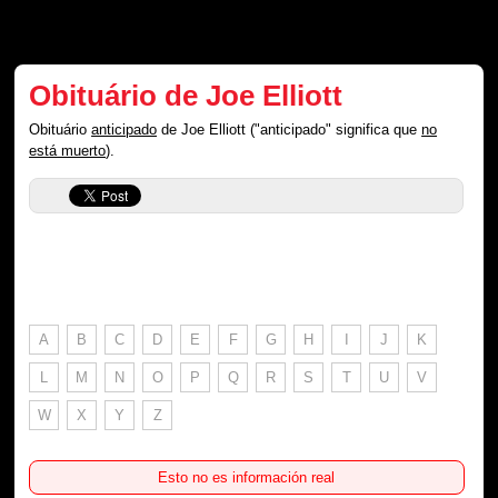
Obituário de Joe Elliott
Obituário
anticipado
de Joe Elliott ("anticipado" significa que
no
está muerto
).
A
B
C
D
E
F
G
H
I
J
K
L
M
N
O
P
Q
R
S
T
U
V
W
X
Y
Z
Esto no es información real