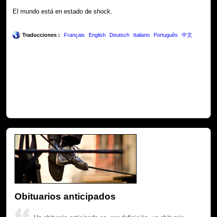
El mundo está en estado de shock.
Traducciones :
Français
English
Deutsch
Italiano
Português
中文
Obituarios anticipados