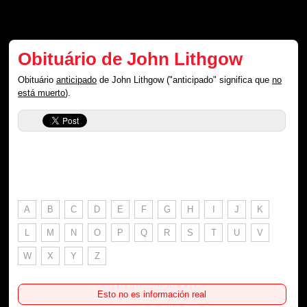
Obituário de John Lithgow
Obituário
anticipado
de John Lithgow ("anticipado" significa que
no
está muerto
).
A
B
C
D
E
F
G
H
I
J
K
L
M
N
O
P
Q
R
S
T
U
V
W
X
Y
Z
Esto no es información real