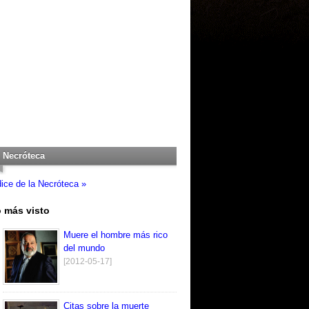
Necróteca
dice de la Necróteca »
 más visto
Muere el hombre más rico
del mundo
[2012-05-17]
Citas sobre la muerte