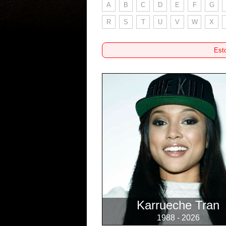
A
B
C
D
E
F
G
R
S
T
U
V
W
X
Esto
Karrueche Tran
1988 - 2026