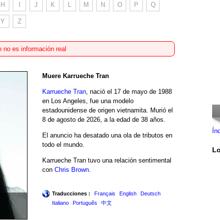
H
I
J
K
L
M
N
O
P
Q
Y
Z
 no es información real
Muere Karrueche Tran
Karrueche Tran
, nació el 17 de mayo de 1988
en Los Angeles, fue una modelo
estadounidense de origen vietnamita. Murió el
8 de agosto de 2026, a la edad de 38 años.
Ín
El anuncio ha desatado una ola de tributos en
todo el mundo.
Lo
Karrueche Tran tuvo una relación sentimental
con
Chris Brown
.
Traducciones :
Français
English
Deutsch
Italiano
Português
中文