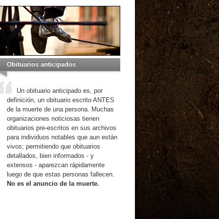
Obituarios anticipados
Un obituario anticipado es, por
definición, un obituario escrito ANTES
de la muerte de una persona. Muchas
organizaciones noticiosas tienen
obituarios pre-escritos en sus archivos
para individuos notables que aun están
vivos; permitiendo que obituarios
detallados, bien informados - y
extensos - aparezcan rápidamente
luego de que estas personas fallecen.
No es el anuncio de la muerte.