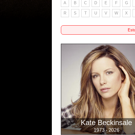
A
B
C
D
E
F
G
R
S
T
U
V
W
X
Esto
Kate Beckinsale
1973 - 2026