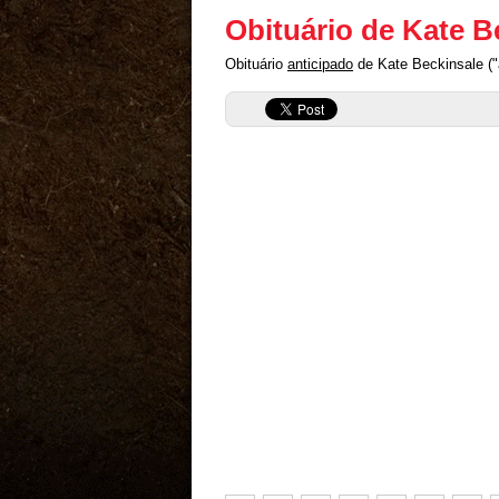
Obituário de Kate B
Obituário
anticipado
de Kate Beckinsale ("