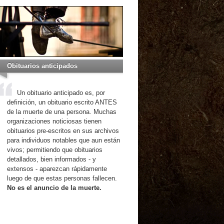
Obituarios anticipados
Un obituario anticipado es, por
definición, un obituario escrito ANTES
de la muerte de una persona. Muchas
organizaciones noticiosas tienen
obituarios pre-escritos en sus archivos
para individuos notables que aun están
vivos; permitiendo que obituarios
detallados, bien informados - y
extensos - aparezcan rápidamente
luego de que estas personas fallecen.
No es el anuncio de la muerte.