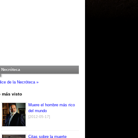
Necróteca
dice de la Necróteca »
 más visto
Muere el hombre más rico
del mundo
[2012-05-17]
Citas sobre la muerte