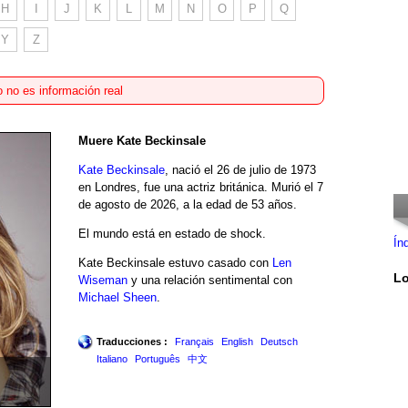
H
I
J
K
L
M
N
O
P
Q
Y
Z
 no es información real
Muere Kate Beckinsale
Kate Beckinsale
, nació el 26 de julio de 1973
en Londres, fue una actriz británica. Murió el 7
de agosto de 2026, a la edad de 53 años.
El mundo está en estado de shock.
Ín
Kate Beckinsale estuvo casado con
Len
Lo
Wiseman
y una relación sentimental con
Michael Sheen
.
Traducciones :
Français
English
Deutsch
Italiano
Português
中文