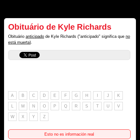
Obituário de Kyle Richards
Obituário
anticipado
de Kyle Richards ("anticipado" significa que
no
está muerta
).
A
B
C
D
E
F
G
H
I
J
K
L
M
N
O
P
Q
R
S
T
U
V
W
X
Y
Z
Esto no es información real