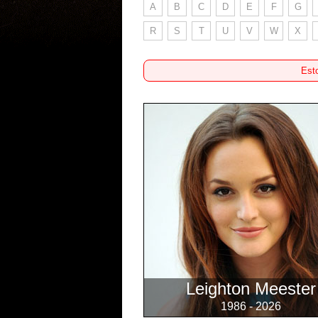
A
B
C
D
E
F
G
R
S
T
U
V
W
X
Esto
Leighton Meester
1986 - 2026