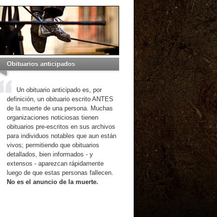
Obituarios anticipados
Un obituario anticipado es, por
definición, un obituario escrito ANTES
de la muerte de una persona. Muchas
organizaciones noticiosas tienen
obituarios pre-escritos en sus archivos
para individuos notables que aun están
vivos; permitiendo que obituarios
detallados, bien informados - y
extensos - aparezcan rápidamente
luego de que estas personas fallecen.
No es el anuncio de la muerte.