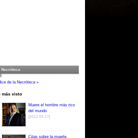
Necróteca
dice de la Necróteca »
 más visto
Muere el hombre más rico
del mundo
[2012-05-17]
Citas sobre la muerte