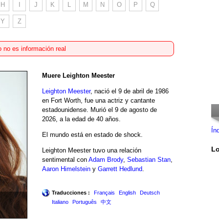
H
I
J
K
L
M
N
O
P
Q
Y
Z
 no es información real
Muere Leighton Meester
Leighton Meester
, nació el 9 de abril de 1986
en Fort Worth, fue una actriz y cantante
estadounidense. Murió el 9 de agosto de
2026, a la edad de 40 años.
Ín
El mundo está en estado de shock.
Lo
Leighton Meester tuvo una relación
sentimental con
Adam Brody
,
Sebastian Stan
,
Aaron Himelstein
y
Garrett Hedlund
.
Traducciones :
Français
English
Deutsch
Italiano
Português
中文