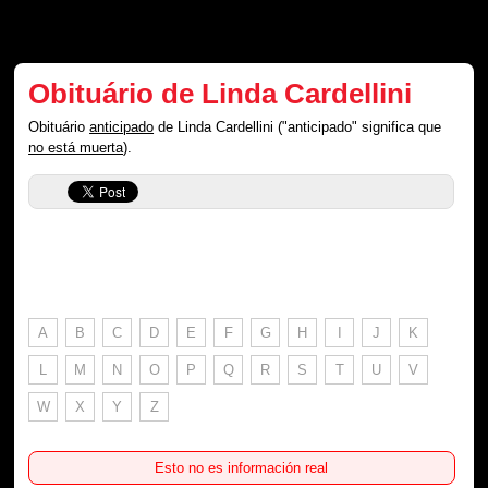
Obituário de Linda Cardellini
Obituário
anticipado
de Linda Cardellini ("anticipado" significa que
no está muerta
).
A
B
C
D
E
F
G
H
I
J
K
L
M
N
O
P
Q
R
S
T
U
V
W
X
Y
Z
Esto no es información real