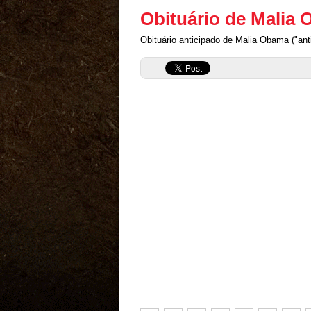
Obituário de Malia
Obituário
anticipado
de Malia Obama ("anti