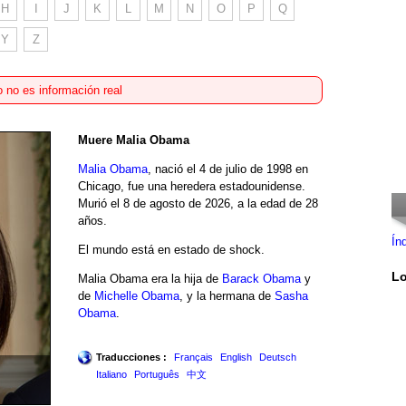
H
I
J
K
L
M
N
O
P
Q
Y
Z
 no es información real
Muere Malia Obama
Malia Obama
, nació el 4 de julio de 1998 en
Chicago, fue una heredera estadounidense.
Murió el 8 de agosto de 2026, a la edad de 28
años.
Ín
El mundo está en estado de shock.
Lo
Malia Obama era la hija de
Barack Obama
y
de
Michelle Obama
, y la hermana de
Sasha
Obama
.
Traducciones :
Français
English
Deutsch
Italiano
Português
中文