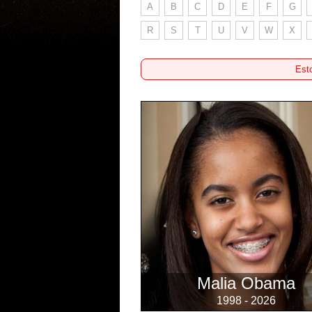
A
B
C
D
E
F
G
R
S
T
U
V
W
X
Esto
Malia Obama
1998 - 2026