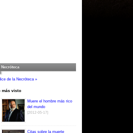
Necróteca
dice de la Necróteca »
 más visto
Muere el hombre más rico
del mundo
[2012-05-17]
Citas sobre la muerte