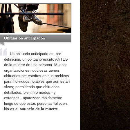
Obituarios anticipados
Un obituario anticipado es, por
definición, un obituario escrito ANTES
de la muerte de una persona. Muchas
organizaciones noticiosas tienen
obituarios pre-escritos en sus archivos
para individuos notables que aun están
vivos; permitiendo que obituarios
detallados, bien informados - y
extensos - aparezcan rápidamente
luego de que estas personas fallecen.
No es el anuncio de la muerte.