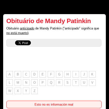
Obituário de Mandy Patinkin
Obituário
anticipado
de Mandy Patinkin ("anticipado" significa que
no está muerto
).
A
B
C
D
E
F
G
H
I
J
K
L
M
N
O
P
Q
R
S
T
U
V
W
X
Y
Z
Esto no es información real